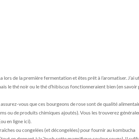
ors de la première fermentation et êtes prêt à l’aromatiser. J’ai ut
s le thé noir ou le thé d’hibiscus fonctionneraient bien (en savoir 
, assurez-vous que ces bourgeons de rose sont de qualité alimentai
rfums ou de produits chimiques ajoutés). Vous les trouverez général
u en ligne ici).
 fraîches ou congelées (et décongelées) pour fournir au kombucha
out en donnant à la ‘buch cette magnifique couleur rouge). Il suffit