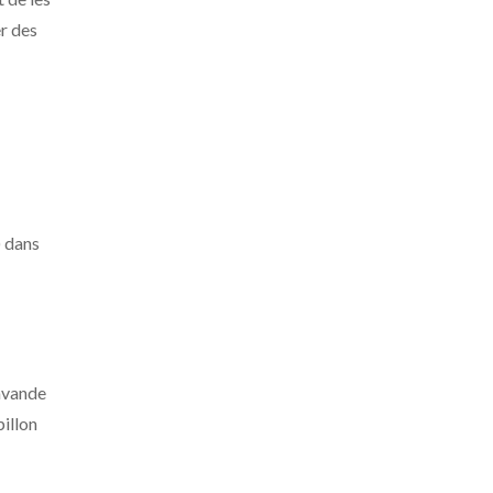
er des
) dans
avande
pillon