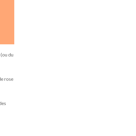
 (ou du
de rose
des