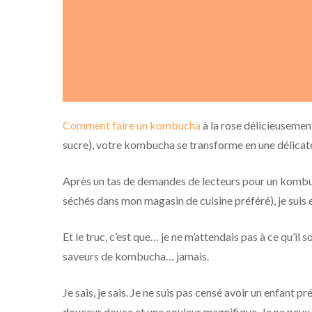
Comment faire un kombucha
à la rose délicieusement
sucre), votre kombucha se transforme en une délicate
Après un tas de demandes de lecteurs pour un kombuc
séchés dans mon magasin de cuisine préféré), je suis 
Et le truc, c’est que… je ne m’attendais pas à ce qu’il
saveurs de kombucha… jamais.
Je sais, je sais. Je ne suis pas censé avoir un enfant
douceur douce et une couleur magnifique. Je ne peux 