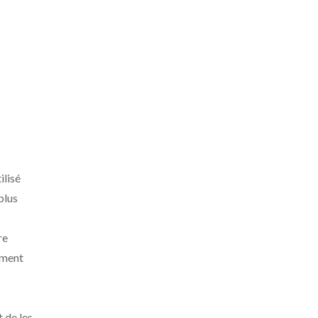
ilisé
plus
re
ement
 de les