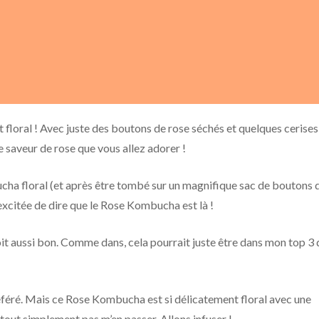
 floral ! Avec juste des boutons de rose séchés et quelques cerises
 saveur de rose que vous allez adorer !
ha floral (et après être tombé sur un magnifique sac de boutons 
excitée de dire que le Rose Kombucha est là !
 soit aussi bon. Comme dans, cela pourrait juste être dans mon top 3 
 préféré. Mais ce Rose Kombucha est si délicatement floral avec une
tout simplement pas m’en passer. Allons infuser !