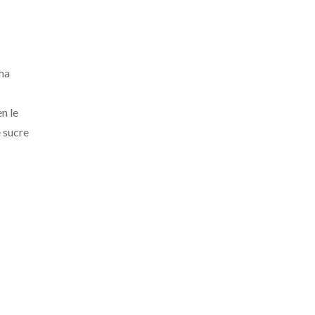
ha
n le
 sucre