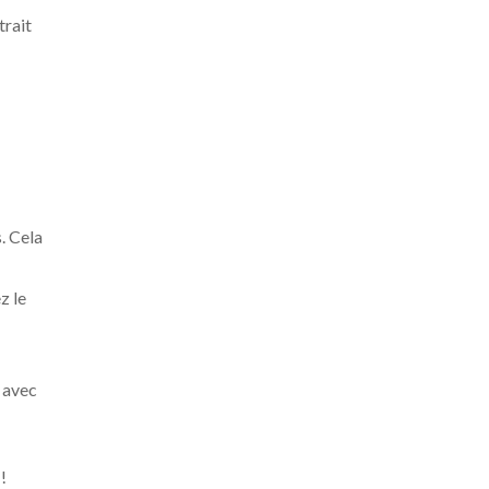
trait
. Cela
z le
t avec
!