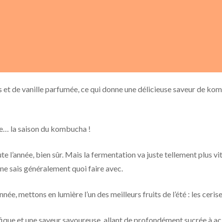
s et de vanille parfumée, ce qui donne une délicieuse saveur de k
ée… la saison du kombucha !
e l’année, bien sûr. Mais la fermentation va juste tellement plus vi
 ne sais généralement quoi faire avec.
ée, mettons en lumière l’un des meilleurs fruits de l’été : les cerise
que et une saveur savoureuse, allant de profondément sucrée à ac