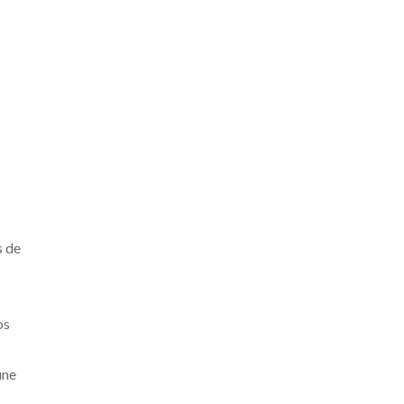
s de
os
une