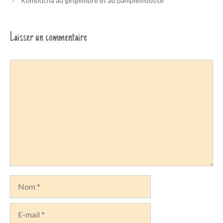
Kombucha au gingembre et au pamplemousse
Laisser un commentaire
Commentaire
Nom
E-